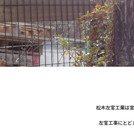
松木左官工業は
左官工事にとど