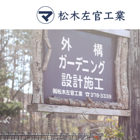
コ
ナ
ン
ビ
テ
ゲ
ン
ー
ツ
シ
へ
ョ
ス
ン
キ
に
ッ
移
プ
動