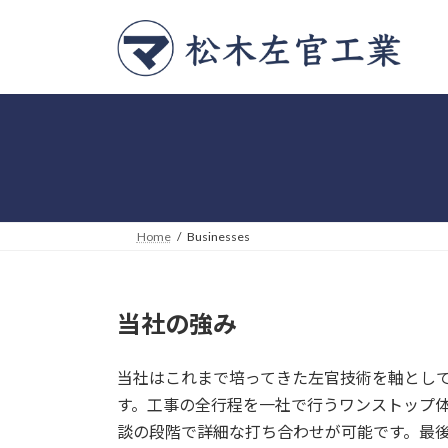
Skip
Skip
to
to
the
the
content
Navigation
Home
Businesses
当社の強み
当社はこれまで培ってきた左官技術を軸とし
す。工事の全行程を一社で行うワンストップ
談の段階で詳細な打ち合わせが可能です。最